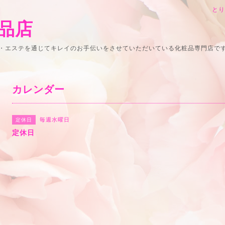
と
品店
・エステを通じてキレイのお手伝いをさせていただいている化粧品専門店で
カレンダー
毎週水曜日
定休日
定休日