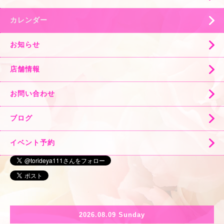
カレンダー
お知らせ
店舗情報
お問い合わせ
ブログ
イベント予約
2026.08.09 Sunday