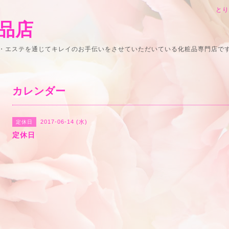
と
品店
・エステを通じてキレイのお手伝いをさせていただいている化粧品専門店で
カレンダー
2017-06-14 (水)
定休日
定休日