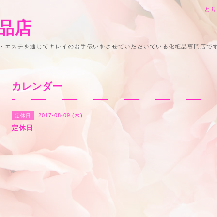
と
品店
・エステを通じてキレイのお手伝いをさせていただいている化粧品専門店で
カレンダー
2017-08-09 (水)
定休日
定休日