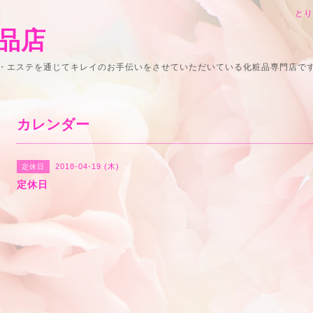
と
品店
・エステを通じてキレイのお手伝いをさせていただいている化粧品専門店で
カレンダー
2018-04-19 (木)
定休日
定休日