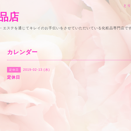
と
品店
・エステを通じてキレイのお手伝いをさせていただいている化粧品専門店で
カレンダー
2019-02-13 (水)
定休日
定休日