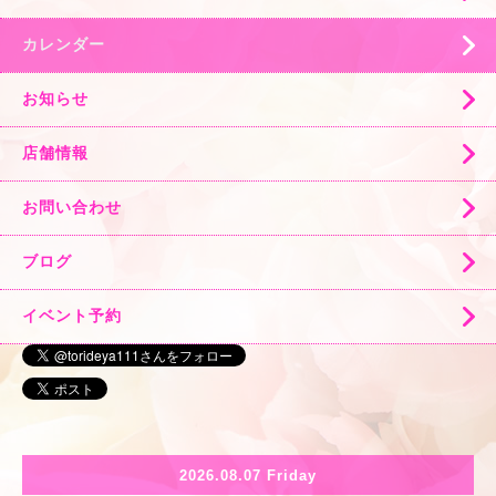
カレンダー
お知らせ
店舗情報
お問い合わせ
ブログ
イベント予約
2026.08.07 Friday