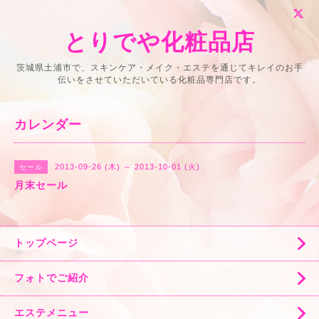
とりでや化粧品店
茨城県土浦市で、スキンケア・メイク・エステを通じてキレイのお手
伝いをさせていただいている化粧品専門店です。
カレンダー
2013-09-26 (木) ～ 2013-10-01 (火)
セール
月末セール
トップページ
フォトでご紹介
エステメニュー