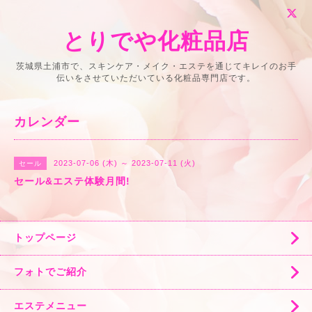
とりでや化粧品店
茨城県土浦市で、スキンケア・メイク・エステを通じてキレイのお手
伝いをさせていただいている化粧品専門店です。
カレンダー
2023-07-06 (木) ～ 2023-07-11 (火)
セール
セール&エステ体験月間!
トップページ
フォトでご紹介
エステメニュー