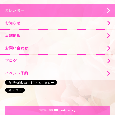
カレンダー
お知らせ
店舗情報
お問い合わせ
ブログ
イベント予約
2026.08.08 Saturday