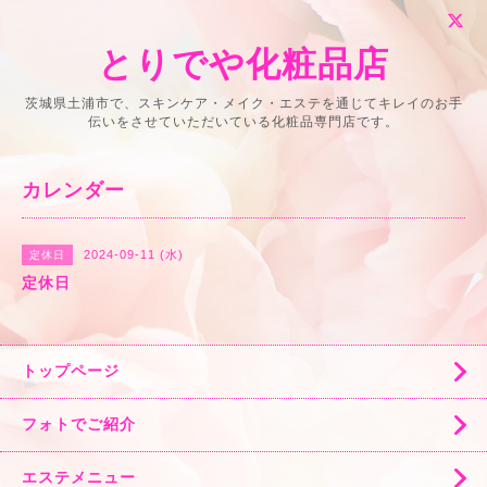
とりでや化粧品店
茨城県土浦市で、スキンケア・メイク・エステを通じてキレイのお手
伝いをさせていただいている化粧品専門店です。
カレンダー
2024-09-11 (水)
定休日
定休日
トップページ
フォトでご紹介
エステメニュー