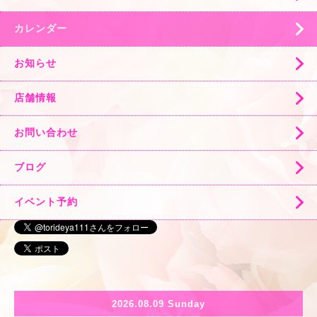
カレンダー
お知らせ
店舗情報
お問い合わせ
ブログ
イベント予約
2026.08.09 Sunday