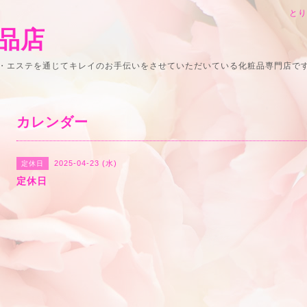
と
品店
・エステを通じてキレイのお手伝いをさせていただいている化粧品専門店で
カレンダー
2025-04-23 (水)
定休日
定休日