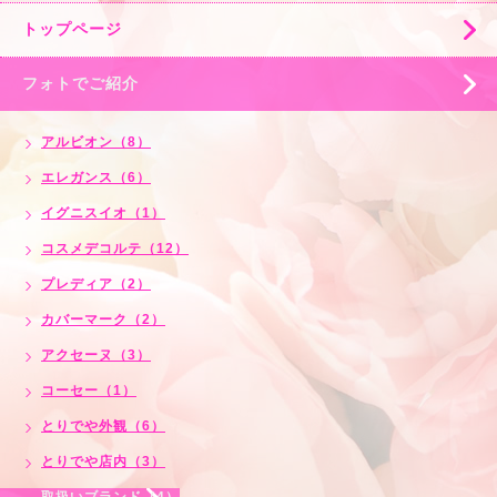
トップページ
フォトでご紹介
アルビオン（8）
エレガンス（6）
イグニスイオ（1）
コスメデコルテ（12）
プレディア（2）
カバーマーク（2）
アクセーヌ（3）
コーセー（1）
とりでや外観（6）
とりでや店内（3）
取扱いブランド（4）