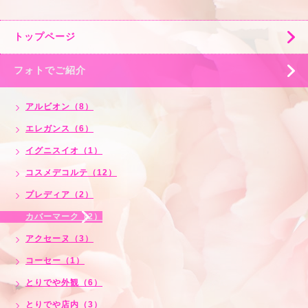
トップページ
フォトでご紹介
アルビオン（8）
エレガンス（6）
イグニスイオ（1）
コスメデコルテ（12）
プレディア（2）
カバーマーク（2）
アクセーヌ（3）
コーセー（1）
とりでや外観（6）
とりでや店内（3）